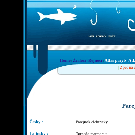
Home
Žraloci
Rejnoci
Atlas paryb
Atl
|
|
|
|
|
Zpět na 
Pare
Česky :
Parejnok elektrický
Latinsky :
Torpedo marmorata