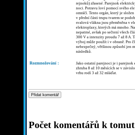
rejnoků) zřasené. Parejnok elektrick
noci. Potravu loví pomocí svého ele
omráčí. Tento orgán, který je slože
v přední části trupu tvarem se podob
svalová vlákna jsou přeměněna v el
elektroplaxy, kterých má mnoho. Na
nepatrné, avšak po sečtení všech čl
300 V a intenzity proudu 7 až 8 A. 
výboj může použít i v obraně. Pro č
nebezpečný, většinou způsobí jen m
následků.
Rozmnožování :
Jako ostatní parejnoci je i parejnok
zhruba 8 až 10 měsících se v závislo
vrhu rodí 3 až 32 mláďat.
Počet komentářů k tomuto