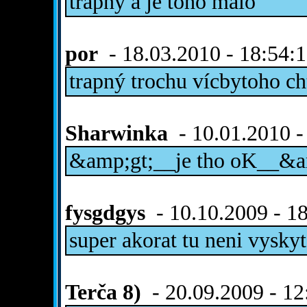
trapný a je toho málo
por
- 18.03.2010 - 18:54:
trapný trochu vícbytoho c
Sharwinka
- 10.01.2010 -
&amp;gt;__je tho oK__&a
fysgdgys
- 10.10.2009 - 1
super akorat tu neni vysk
Terča 8)
- 20.09.2009 - 12