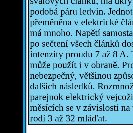
svalových článků, má ukryt
podobá páru ledvin. Jednot
přeměněna v elektrické člá
má mnoho. Napětí samostat
po sečtení všech článků do
intenzity proudu 7 až 8 A.
může použít i v obraně. Pr
nebezpečný, většinou způs
dalších následků. Rozmnožov
parejnok elektrický vejcož
měsících se v závislosti n
rodí 3 až 32 mláďat.