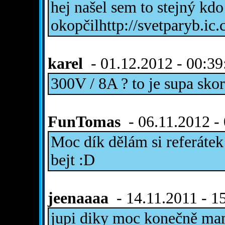
hej našel sem to stejný kdo
okopčilhttp://svetparyb.ic
karel
- 01.12.2012 - 00:39
300V / 8A ? to je supa sko
FunTomas
- 06.11.2012 -
Moc dík dělám si referátek 
bejt :D
jeenaaaa
- 14.11.2011 - 1
jupi diky moc konečně ma