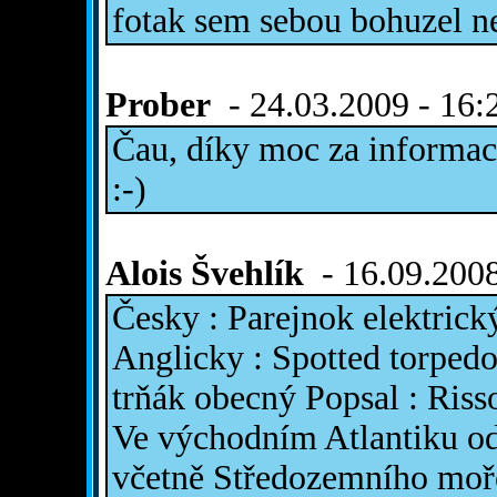
fotak sem sebou bohuzel 
Prober
- 24.03.2009 - 16:
Čau, díky moc za informace
:-)
Alois Švehlík
- 16.09.2008
Česky : Parejnok elektric
Anglicky : Spotted torpedo
trňák obecný Popsal : Riss
Ve východním Atlantiku o
včetně Středozemního moř