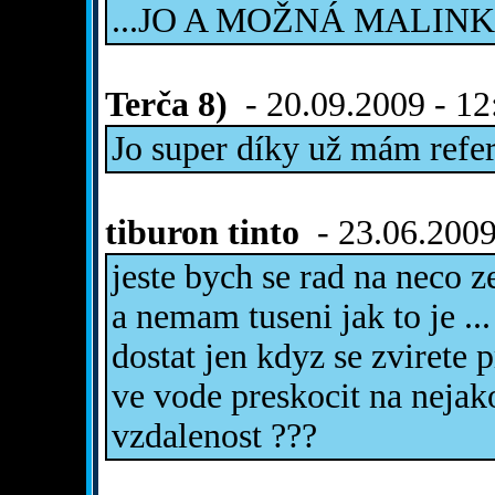
...JO A MOŽNÁ MALINKO
Terča 8)
- 20.09.2009 - 12
Jo super díky už mám refe
tiburon tinto
- 23.06.2009
jeste bych se rad na neco ze
a nemam tuseni jak to je ..
dostat jen kdyz se zvirete
ve vode preskocit na neja
vzdalenost ???