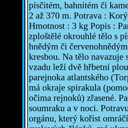
písčitém, bahnitém či kam
2 až 370 m. Potrava : Korý
Hmotnost : 3 kg Popis : Pa
zploštělé okrouhlé tělo s 
hnědým či červenohnědým
kresbou. Na tělo navazuje s
vzadu leží dvě hřbetní plo
parejnoka atlantského (Tor
má okraje spirakula (pomo
očima rejnoků) zřasené. Par
soumraku a v noci. Potrav
orgánu, který kořist omráčí