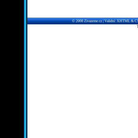
© 2008
Zivazeme.cz
| Validní:
XHTML
&
C