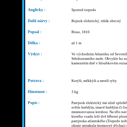
Anglicky :
Spotted torpedo
Další názvy :
Rejnok elektrický, trňák obecný
Popsal :
Risso, 1810
Délka :
až 1 m
Výskyt :
Ve východním Atlantiku od Severní
Středozemního moře. Obvykle ho na
kamenitém dně v hloubkovém rozsa
Potrava :
Korýši, měkkýši a menší ryby.
Hmotnost :
3 kg
Popis :
Parejnok elektrický má silně zploště
světle hnědým, tmavě hnědým či č
mramorovanou kresbou. Na tělo nava
kterého vzadu leží dvě hřbetní plo
parejnoka atlantského (Torpedo nob
okraje spirakula (pomocný dýchací 