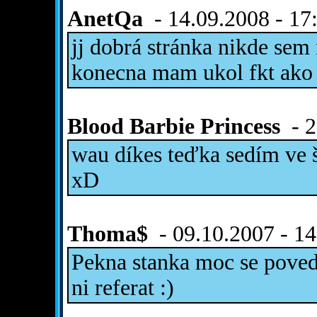
AnetQa
- 14.09.2008 - 17
jj dobrá stránka nikde sem
konecna mam ukol fkt ako
Blood Barbie Princess
- 2
wau díkes teďka sedím ve š
xD
Thoma$
- 09.10.2007 - 14
Pekna stanka moc se poved
ni referat :)