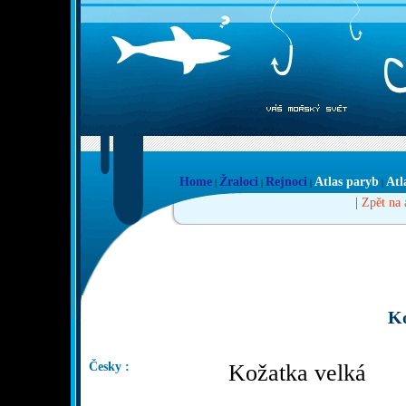
Home
Žraloci
Rejnoci
Atlas paryb
Atl
|
|
|
|
|
Zpět na 
Ko
Česky :
Kožatka velká