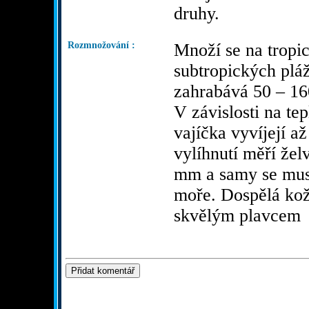
druhy.
Rozmnožování :
Množí se na tropi
subtropických plá
zahrabává 50 – 16
V závislosti na tep
vajíčka vyvíjejí a
vylíhnutí měří žel
mm a samy se musí
moře. Dospělá kož
skvělým plavcem