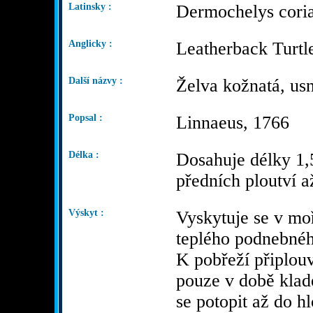
Latinsky :
Dermochelys cori
Anglicky :
Leatherback Turtl
Další názvy :
Želva kožnatá, usn
Popsal :
Linnaeus, 1766
Délka :
Dosahuje délky 1,5
předních ploutví a
Výskyt :
Vyskytuje se v mo
teplého podnebné
K pobřeží připlou
pouze v době klad
se potopit až do h