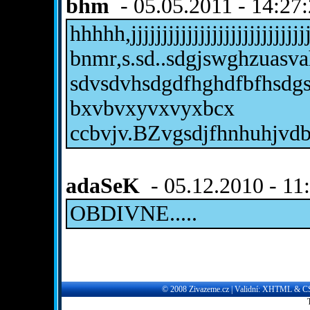
bhm
- 05.05.2011 - 14:27
hhhhh,jjjjjjjjjjjjjjjjjjjjjjj
bnmr,s.sd..sdgjswghzuasv
sdvsdvhsdgdfhghdfbfhsdg
bxvbvxyvxvyxbcx
ccbvjv.BZvgsdjfhnhuhjvd
adaSeK
- 05.12.2010 - 11
OBDIVNE.....
© 2008
Zivazeme.cz
| Validní:
XHTML
&
C