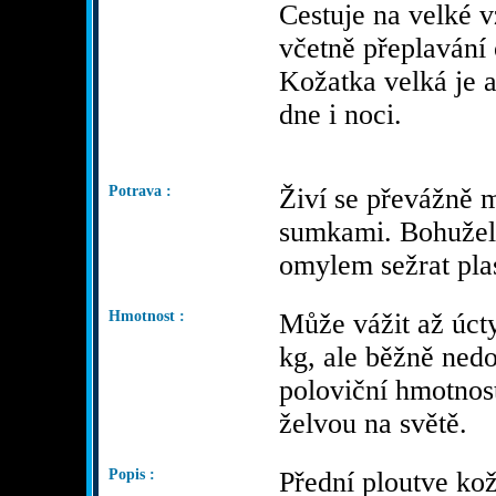
Cestuje na velké v
včetně přeplavání
Kožatka velká je 
dne i noci.
Potrava :
Živí se převážně 
sumkami. Bohuže
omylem sežrat pla
Hmotnost :
Může vážit až úc
kg, ale běžně nedo
poloviční hmotnost
želvou na světě.
Popis :
Přední ploutve kož