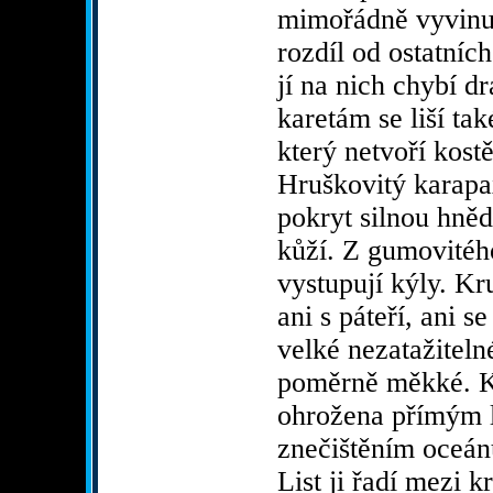
mimořádně vyvinu
rozdíl od ostatníc
jí na nich chybí d
karetám se liší ta
který netvoří kost
Hruškovitý karapa
pokryt silnou hně
kůží. Z gumovitéh
vystupují kýly. Kr
ani s páteří, ani se
velké nezatažiteln
poměrně měkké. K
ohrožena přímým 
znečištěním oceá
List ji řadí mezi k