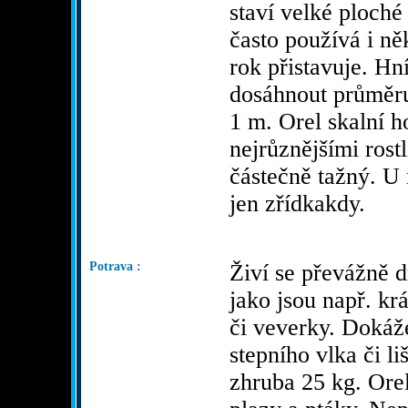
staví velké ploché
často používá i ně
rok přistavuje. H
dosáhnout průměr
1 m. Orel skalní h
nejrůznějšími rost
částečně tažný. U 
jen zřídkakdy.
Potrava :
Živí se převážně 
jako jsou např. král
či veverky. Dokáže
stepního vlka či li
zhruba 25 kg. Orel 