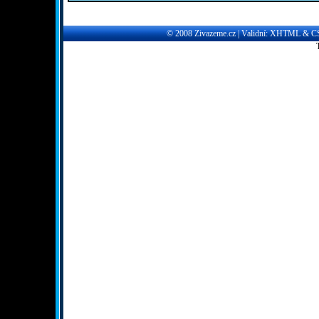
© 2008
Zivazeme.cz
| Validní:
XHTML
&
C