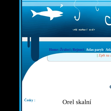
Home
Žraloci
Rejnoci
Atlas paryb
Atl
|
|
|
|
|
Zpět na 
Česky :
Orel skalní