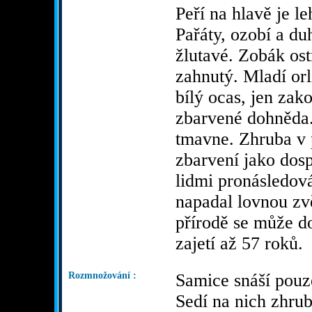
Peří na hlavě je le
Pařáty, ozobí a du
žlutavé. Zobák ost
zahnutý. Mladí orl
bílý ocas, jen zak
zbarvené dohněda
tmavne. Zhruba v p
zbarvení jako dosp
lidmi pronásledov
napadal lovnou zv
přírodě se může do
zajetí až 57 roků.
Rozmnožování :
Samice snáší pouze
Sedí na nich zhrub