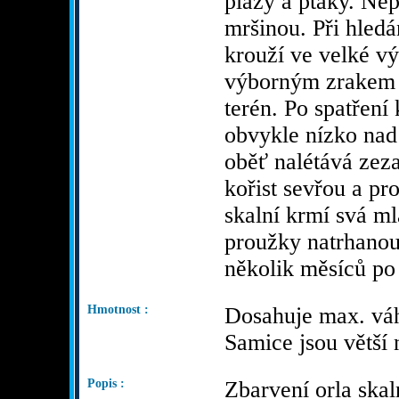
plazy a ptáky. Ne
mršinou. Při hledá
krouží ve velké v
výborným zrakem 
terén. Po spatření k
obvykle nízko nad
oběť nalétává zez
kořist sevřou a pr
skalní krmí svá m
proužky natrhanou
několik měsíců po 
Hmotnost :
Dosahuje max. váh
Samice jsou větší 
Popis :
Zbarvení orla skal