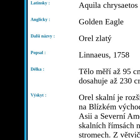
Latinsky :
Aquila chrysaetos
Anglicky :
Golden Eagle
Další názvy :
Orel zlatý
Popsal :
Linnaeus, 1758
Délka :
Tělo měří až 95 cm
dosahuje až 230 c
Výskyt :
Orel skalní je roz
na Blízkém východ
Asii a Severní Am
skalních římsách 
stromech. Z větvič