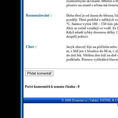
rozmístěnými skvrnami. Hřbetní a řit
ploutev na straně s očima má černou 
Rozmnožování :
Doba tření je od února do března, čí
později. Tření probíhá v mělkých vo
°C. Samice vytírá 100 – 150 tisíc j
Jikry se volně vznášejí ve vodě. Za 
Když mladé rybky dorostou délky 1,5
dospělí jedinci.
Chov :
Jazyk obecný žije na písčitém nebo
m, v létě jen v hloubce do 60 m, v z
do ústí řek. Většinu dne leží na dně
podkladu. Potravu vyhledává hlavne
Počet komentářů k tomuto článku : 0
© 2008
Zivazeme.cz
| Validní:
XHTML
&
C