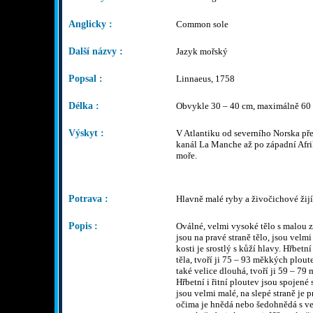
Anglicky :
Common sole
Další názvy :
Jazyk mořský
Popsal :
Linnaeus, 1758
Délka :
Obvykle 30 – 40 cm, maximálně 60
Výskyt :
V Atlantiku od severního Norska pře
kanál La Manche až po západní Afri
moře.
Potrava :
Hlavně malé ryby a živočichové žijí
Popis :
Oválné, velmi vysoké tělo s malou 
jsou na pravé straně tělo, jsou velm
kosti je srostlý s kůží hlavy. Hřbetn
těla, tvoří ji 75 – 93 měkkých plout
také velice dlouhá, tvoří ji 59 – 7
Hřbetní i řitní ploutev jsou spojené 
jsou velmi malé, na slepé straně je p
očima je hnědá nebo šedohnědá s v