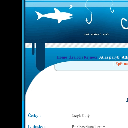
Home
Žraloci
Rejnoci
Atlas paryb
Atl
|
|
|
|
|
Zpět na
Česky :
Jazyk žlutý
Latinsky :
Buglossidium luteum