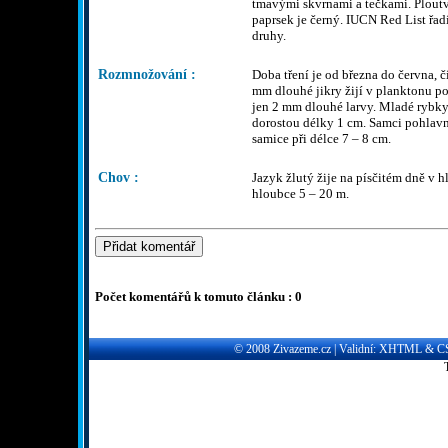
tmavými skvrnami a tečkami. Ploutv
paprsek je černý. IUCN Red List řad
druhy.
Rozmnožování :
Doba tření je od března do června, č
mm dlouhé jikry žijí v planktonu po
jen 2 mm dlouhé larvy. Mladé rybky 
dorostou délky 1 cm. Samci pohlavně
samice při délce 7 – 8 cm.
Chov :
Jazyk žlutý žije na písčitém dně v 
hloubce 5 – 20 m.
Počet komentářů k tomuto článku : 0
© 2008
Zivazeme.cz
| Validní:
XHTML
&
C