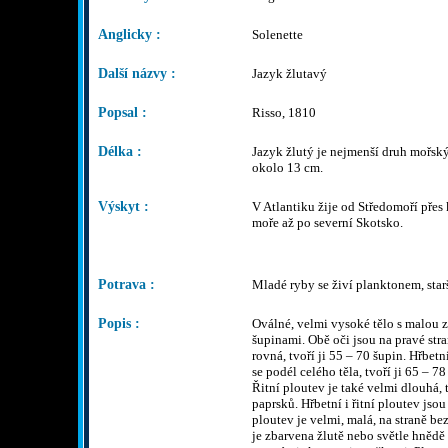
Anglicky :
Solenette
Další názvy :
Jazyk žlutavý
Popsal :
Risso, 1810
Délka :
Jazyk žlutý je nejmenší druh mořský
okolo 13 cm.
Výskyt :
V Atlantiku žije od Středomoří přes
moře až po severní Skotsko.
Potrava :
Mladé ryby se živí planktonem, starší
Popis :
Oválné, velmi vysoké tělo s malou
šupinami. Obě oči jsou na pravé stran
rovná, tvoří ji 55 – 70 šupin. Hřbet
se podél celého těla, tvoří ji 65 –
Řitní ploutev je také velmi dlouhá,
paprsků. Hřbetní i řitní ploutev jsou
ploutev je velmi, malá, na straně bez
je zbarvena žlutě nebo světle hnědě