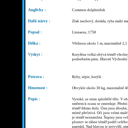
Anglicky :
Common dolphinfish
Další názvy :
Zlak nachový, doráda, ryba mahi m
Popsal :
Linnaeus, 1758
Délka :
Většinou okolo 1 m, maximálně 2,1
Výskyt :
Koryféna velká obývá téměř všechn
podnebném pásu. Hlavně Východní A
Potrava :
Ryby, sépie, korýši.
Hmotnost :
Obvykle okolo 30 kg, maximálně 40
Popis :
Vysoké, ze stran zploštělé tělo. V obl
směrem k ocasu se zmenšuje. Přední 
téměř šikmo dolu. Ústa jsou dlouhá,
mírně přečnívá. Oči jsou velmi malé
je téměř neznatelná. Šupiny jsou ve
ploutev se táhne téměř podél celého
paprsků. Nad hlavou je nejvyšší, s