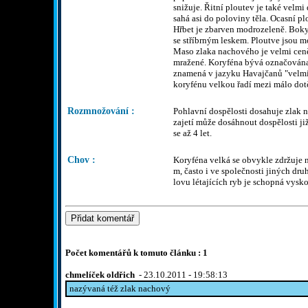
snižuje. Řitní ploutev je také velmi
sahá asi do poloviny těla. Ocasní p
Hřbet je zbarven modrozeleně. Boky j
se stříbrným leskem. Ploutve jsou mo
Maso zlaka nachového je velmi cen
mražené. Koryféna bývá označována 
znamená v jazyku Havajčanů "velmi
koryfénu velkou řadí mezi málo dot
Rozmnožování :
Pohlavní dospělosti dosahuje zlak 
zajetí může dosáhnout dospělosti ji
se až 4 let.
Chov :
Koryféna velká se obvykle zdržuje n
m, často i ve společnosti jiných dru
lovu létajících ryb je schopná vysko
Počet komentářů k tomuto článku : 1
chmelíček oldřich
- 23.10.2011 - 19:58:13
nazývaná též zlak nachový