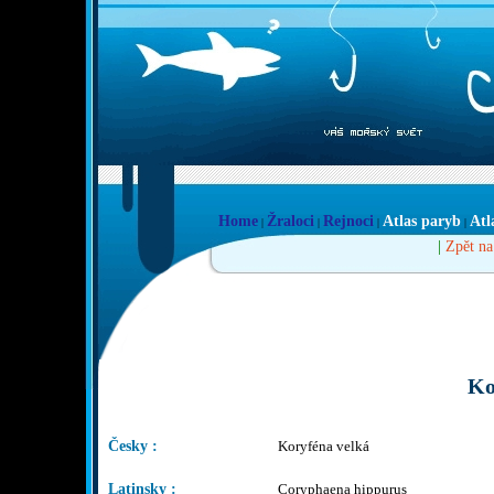
Home
Žraloci
Rejnoci
Atlas paryb
Atl
|
|
|
|
|
Zpět na
Ko
Česky :
Koryféna velká
Latinsky :
Coryphaena hippurus