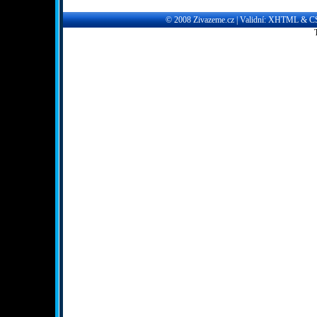
© 2008
Zivazeme.cz
| Validní:
XHTML
&
C