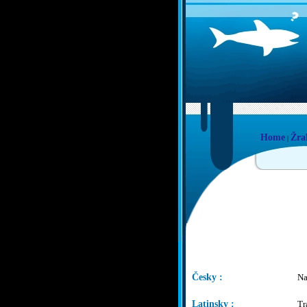
Home
Žra
|
Česky :
Na
Latinsky :
Tr