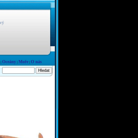
vý
Oceány
Moře
O nás
|
|
|