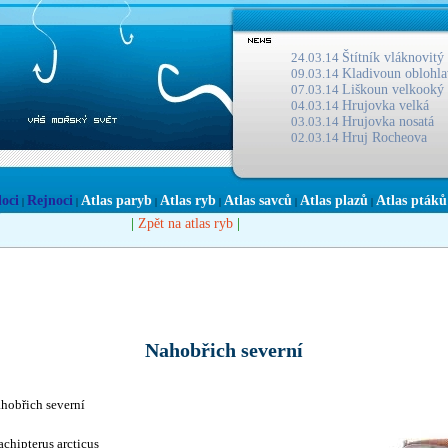
24.03.14
Štítník vláknovitý
09.03.14
Kladivoun oblohla
07.03.14
Liškoun velkooký
04.03.14
Hrujovka velká
03.03.14
Hrujovka nosatá
02.03.14
Hruj Rocheova
loci
Rejnoci
Atlas paryb
Atlas ryb
Atlas savců
Atlas plazů
Atlas ptáků
|
|
|
|
|
|
|
|
Zpět na atlas ryb
Nahobřich severní
hobřich severní
achipterus arcticus