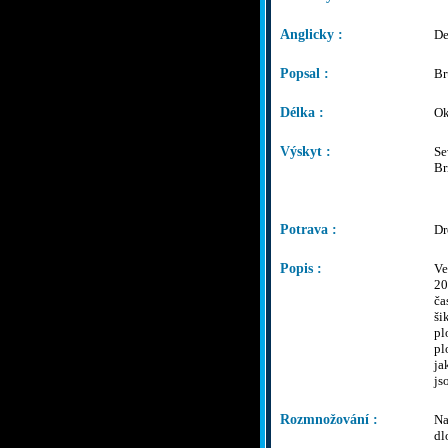
Anglicky :
De
Popsal :
Br
Délka :
Ok
Výskyt :
Se
Br
Potrava :
Dr
Popis :
Ve
20
ča
ši
pl
pl
ja
js
Rozmnožování :
Na
dl