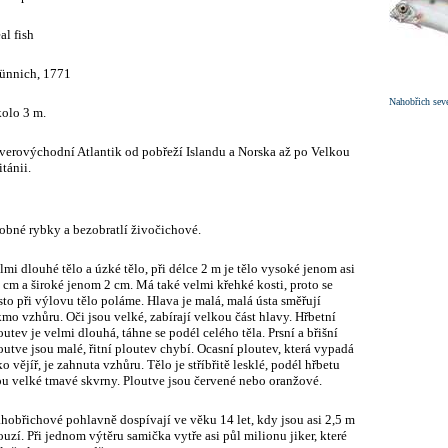
al fish
ünnich, 1771
Nahobřich sev
olo 3 m.
verovýchodní Atlantik od pobřeží Islandu a Norska až po Velkou
itánii.
obné rybky a bezobratlí živočichové.
lmi dlouhé tělo a úzké tělo, při délce 2 m je tělo vysoké jenom asi
 cm a široké jenom 2 cm. Má také velmi křehké kosti, proto se
sto při výlovu tělo poláme. Hlava je malá, malá ústa směřují
kmo vzhůru. Oči jsou velké, zabírají velkou část hlavy. Hřbetní
outev je velmi dlouhá, táhne se podél celého těla. Prsní a břišní
outve jsou malé, řitní ploutev chybí. Ocasní ploutev, která vypadá
ko vějíř, je zahnuta vzhůru. Tělo je stříbřitě lesklé, podél hřbetu
ou velké tmavé skvrny. Ploutve jsou červené nebo oranžové.
hobřichové pohlavně dospívají ve věku 14 let, kdy jsou asi 2,5 m
ouzí. Při jednom výtěru samička vytře asi půl milionu jiker, které