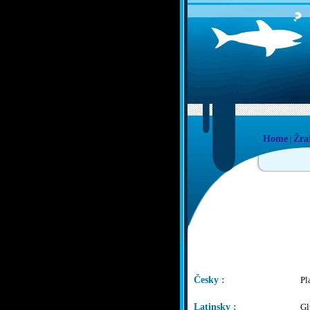
Home
Žra
|
Česky :
Pl
Latinsky :
Gl