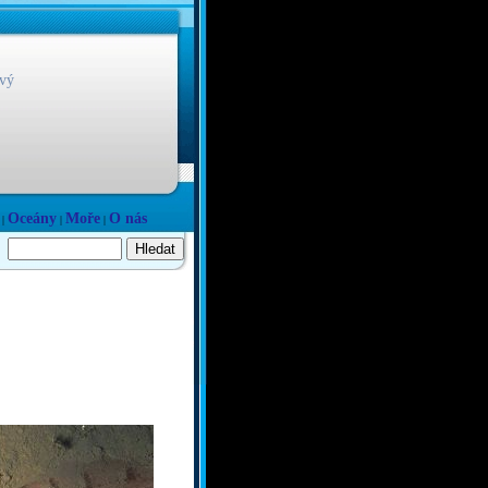
vý
Oceány
Moře
O nás
|
|
|