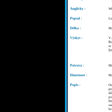
Anglicky :
Wi
Popsal :
Li
Délka :
Ma
Výskyt :
V 
Bi
se
fj
Potrava :
Mn
Hmotnost :
Ma
Popis :
Ov
pr
dů
po
ři
za
be