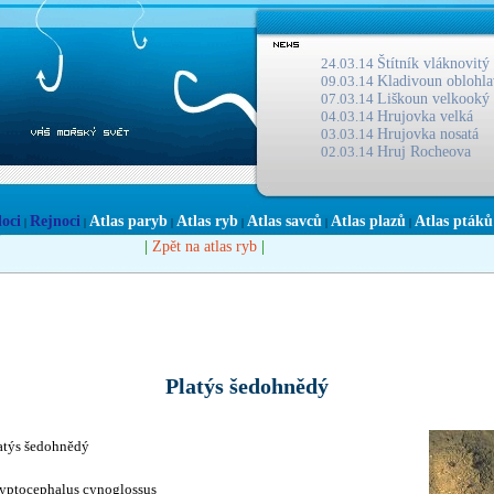
24.03.14
Štítník vláknovitý
09.03.14
Kladivoun oblohla
07.03.14
Liškoun velkooký
04.03.14
Hrujovka velká
03.03.14
Hrujovka nosatá
02.03.14
Hruj Rocheova
loci
Rejnoci
Atlas paryb
Atlas ryb
Atlas savců
Atlas plazů
Atlas ptáků
|
|
|
|
|
|
|
|
Zpět na atlas ryb
Platýs šedohnědý
atýs šedohnědý
yptocephalus cynoglossus