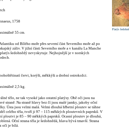
tch
nnaeus, 1758
Platýs šedohn
ximálně 55 cm.
Atlantiku od Bílého moře přes severní část Severního moře až po
skajský záliv. V jižní části Severního moře a v kanálu La Manche
 platýs šedohnědý nevyskytuje. Nejhojnější je v norských
ordech.
ohoštětinatí červi, korýši, měkkýši a drobní ostrokožci.
ximálně 2,5 kg.
álné tělo, ne tak vysoké jako ostatní platýsy. Obě oči jsou na
avé straně. Na straně hlavy bez čí jsou malé jamky, jakoby oční
lky. Ústa jsou velmi malá. Velmi dlouhá hřbetní ploutev se táhne
dél celého těla, tvoří ji 97 – 115 měkkých ploutevních paprsků. V
tní ploutvi je 85 – 90 měkkých paprsků. Ocasní ploutev je dlouhá,
oblená. Oční strana těla je šedohnědá, hlava bývá tmavší. Strana
z očí je bílá.