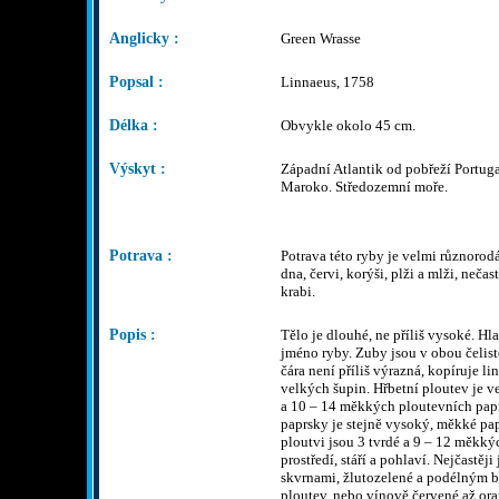
Anglicky :
Green Wrasse
Popsal :
Linnaeus, 1758
Délka :
Obvykle okolo 45 cm.
Výskyt :
Západní Atlantik od pobřeží Portug
Maroko. Středozemní moře.
Potrava :
Potrava této ryby je velmi různorodá
dna, červi, korýši, plži a mlži, nečas
krabi.
Popis :
Tělo je dlouhé, ne příliš vysoké. Hla
jméno ryby. Zuby jsou v obou čeliste
čára není příliš výrazná, kopíruje lin
velkých šupin. Hřbetní ploutev je 
a 10 – 14 měkkých ploutevních papr
paprsky je stejně vysoký, měkké papr
ploutvi jsou 3 tvrdé a 9 – 12 měkký
prostředí, stáří a pohlaví. Nejčastěj
skvrnami, žlutozelené a podélným 
ploutev, nebo vínově červené až or