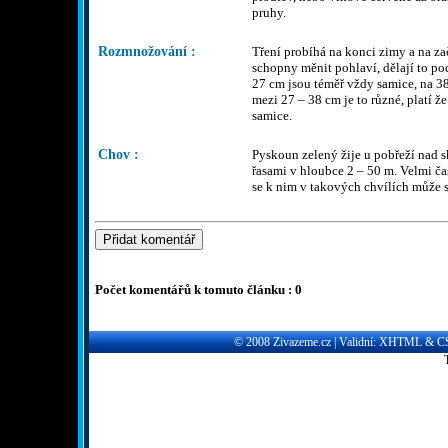
pruhy.
Rozmnožování :
Tření probíhá na konci zimy a na zač
schopny měnit pohlaví, dělají to po
27 cm jsou téměř vždy samice, na 3
mezi 27 – 38 cm je to různé, platí že
samice.
Chov :
Pyskoun zelený žije u pobřeží nad
řasami v hloubce 2 – 50 m. Velmi ča
se k nim v takových chvílích může s
Počet komentářů k tomuto článku : 0
© 2008
Zivazeme.cz
| Validní:
XHTML
&
C