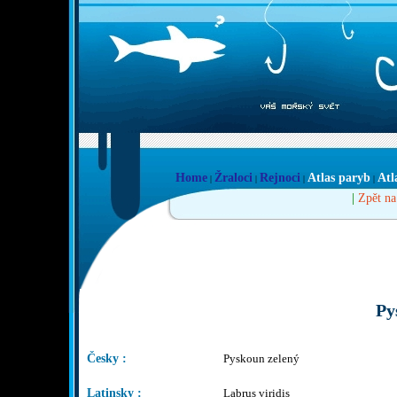
Home
Žraloci
Rejnoci
Atlas paryb
Atl
|
|
|
|
|
Zpět na
Py
Česky :
Pyskoun zelený
Latinsky :
Labrus viridis