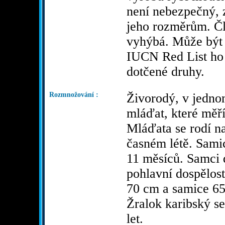
není nebezpečný, 
jeho rozměrům. Č
vyhýbá. Může být 
IUCN Red List ho
dotčené druhy.
Rozmnožování :
Živorodý, v jednom
mláďat, které měří
Mláďata se rodí na
časném létě. Samic
11 měsíců. Samci 
pohlavní dospělost
70 cm a samice 65
Žralok karibský se
let.