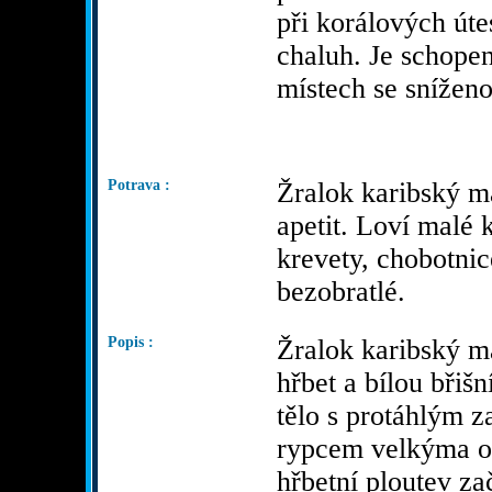
při korálových úte
chaluh. Je schopen
místech se sníženo
Potrava :
Žralok karibský má
apetit. Loví malé 
krevety, chobotnic
bezobratlé.
Popis :
Žralok karibský 
hřbet a bílou břišn
tělo s protáhlým 
rypcem velkýma o
hřbetní ploutev za