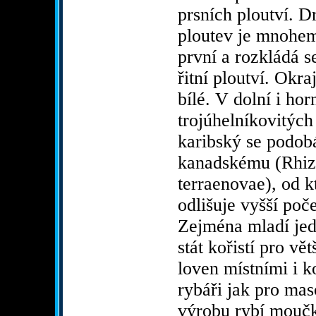
prsních ploutví. D
ploutev je mnohe
první a rozkládá s
řitní ploutví. Okra
bílé. V dolní i hor
trojúhelníkovitých
karibský se podob
kanadskému (Rhiz
terraenovae), od k
odlišuje vyšší poče
Zejména mladí jed
stát kořistí pro vět
loven místními i 
rybáři jak pro maso
výrobu rybí moučk