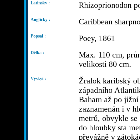
Latinsky :
Rhizoprionodon p
Anglicky :
Caribbean sharpno
Popsal :
Poey, 1861
Délka :
Max. 110 cm, prů
velikosti 80 cm.
Výskyt :
Žralok karibský o
západního Atlanti
Baham až po jižní
zaznamenán i v hl
metrů, obvykle se
do hloubky sta met
převážně v zátokác