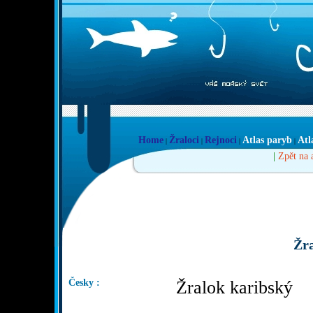
Home
Žraloci
Rejnoci
Atlas paryb
Atl
|
|
|
|
|
Zpět na 
Žra
Česky :
Žralok karibský