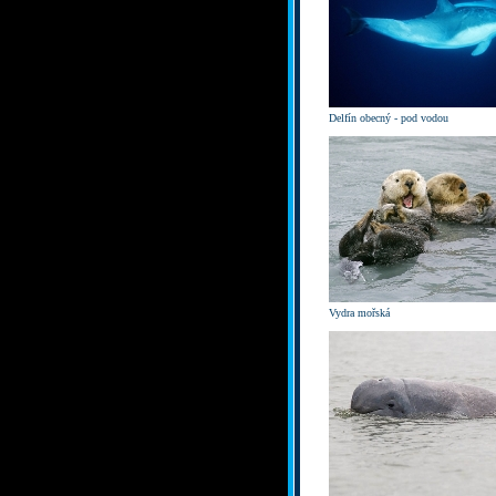
Delfín obecný - pod vodou
Vydra mořská