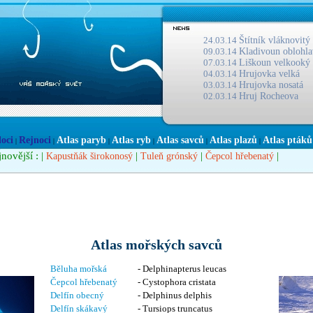
24.03.14
Štítník vláknovitý
09.03.14
Kladivoun oblohla
07.03.14
Liškoun velkooký
04.03.14
Hrujovka velká
03.03.14
Hrujovka nosatá
02.03.14
Hruj Rocheova
loci
Rejnoci
Atlas paryb
Atlas ryb
Atlas savců
Atlas plazů
Atlas ptáků
|
|
|
|
|
|
jnovější : |
|
|
|
Kapustňák širokonosý
Tuleň grónský
Čepcol hřebenatý
Atlas mořských savců
Běluha mořská
- Delphinapterus leucas
Čepcol hřebenatý
- Cystophora cristata
Delfín obecný
- Delphinus delphis
Delfín skákavý
- Tursiops truncatus