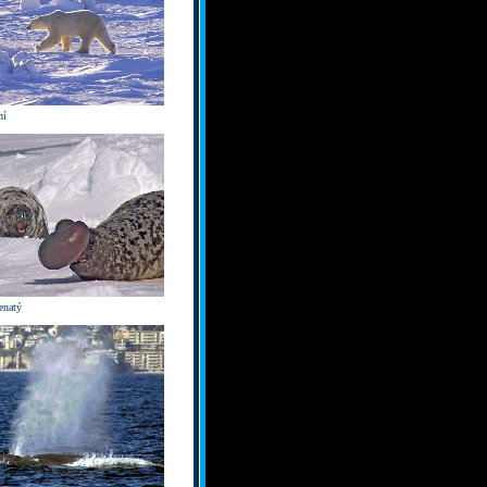
ní
enatý