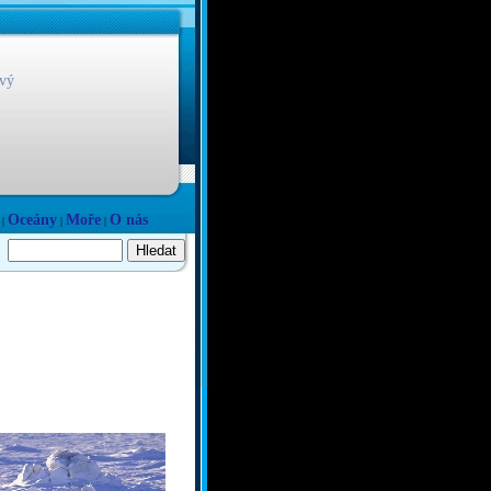
vý
Oceány
Moře
O nás
|
|
|