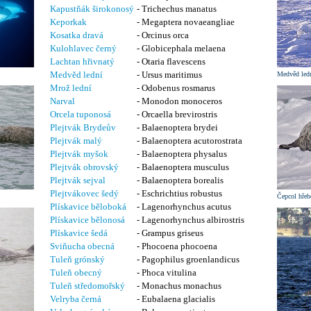
Kapustňák širokonosý
- Trichechus manatus
Keporkak
- Megaptera novaeangliae
Kosatka dravá
- Orcinus orca
Kulohlavec černý
- Globicephala melaena
Lachtan hřivnatý
- Otaria flavescens
Medvěd lední
- Ursus maritimus
Medvěd led
Mrož lední
- Odobenus rosmarus
Narval
- Monodon monoceros
Orcela tuponosá
- Orcaella brevirostris
Plejtvák Brydeův
- Balaenoptera brydei
Plejtvák malý
- Balaenoptera acutorostrata
Plejtvák myšok
- Balaenoptera physalus
Plejtvák obrovský
- Balaenoptera musculus
Plejtvák sejval
- Balaenoptera borealis
Plejtvákovec šedý
- Eschrichtius robustus
Čepcol hřeb
Plískavice běloboká
- Lagenorhynchus acutus
Plískavice bělonosá
- Lagenorhynchus albirostris
Plískavice šedá
- Grampus griseus
Sviňucha obecná
- Phocoena phocoena
Tuleň grónský
- Pagophilus groenlandicus
Tuleň obecný
- Phoca vitulina
Tuleň středomořský
- Monachus monachus
Velryba černá
- Eubalaena glacialis