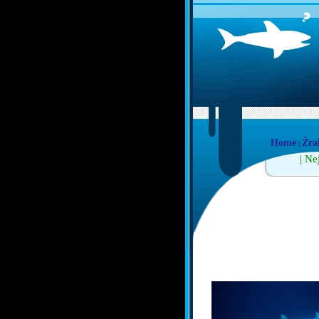
Home
Žra
|
| Ne